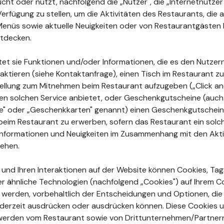
ht oder nutzt, nachfolgend die „Nutzer", die „Internetnutzer"
Verfügung zu stellen, um die Aktivitäten des Restaurants, di
enüs sowie aktuelle Neuigkeiten oder von Restaurantgästen 
tdecken.
tet sie Funktionen und/oder Informationen, die es den Nutzer
aktieren (siehe Kontaktanfrage), einen Tisch im Restaurant zu
ellung zum Mitnehmen beim Restaurant aufzugeben („Click and
en solchen Service anbietet, oder Geschenkgutscheine (auch
ne" oder „Geschenkkarten" genannt) einen Geschenkgutschein
beim Restaurant zu erwerben, sofern das Restaurant ein sol
e Informationen und Neuigkeiten im Zusammenhang mit den Akt
sehen.
n und Ihren Interaktionen auf der Website können Cookies, Tags
r ähnliche Technologien (nachfolgend „Cookies") auf Ihrem 
rt werden, vorbehaltlich der Entscheidungen und Optionen, die
jederzeit ausdrücken oder ausdrücken können. Diese Cookies 
erden vom Restaurant sowie von Drittunternehmen/Partner