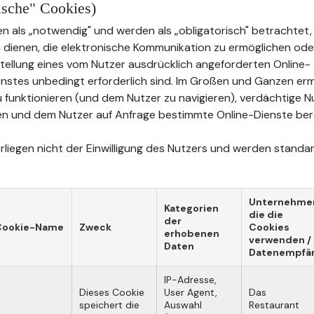
rische" Cookies)
n als „notwendig" und werden als „obligatorisch" betrachtet, 
u dienen, die elektronische Kommunikation zu ermöglichen oder
tstellung eines vom Nutzer ausdrücklich angeforderten Online-
stes unbedingt erforderlich sind. Im Großen und Ganzen erm
u funktionieren (und dem Nutzer zu navigieren), verdächtige 
n und dem Nutzer auf Anfrage bestimmte Online-Dienste bere
liegen nicht der Einwilligung des Nutzers und werden standard
Unternehme
Kategorien
die die
der
Cookie-Name
Zweck
Cookies
erhobenen
verwenden /
Daten
Datenempfä
IP-Adresse,
Dieses Cookie
User Agent,
Das
speichert die
Auswahl
Restaurant