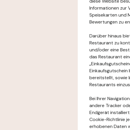
diese Website besuc
Informationen zur 
Speisekarten und M
Bewertungen zu en
Darüber hinaus bie
Restaurant zu kont
und/oder eine Best
das Restaurant ein
„Einkaufsgutschei
Einkaufsgutschein 
bereitstellt, sowi
Restaurants einzu
Bei Ihrer Navigatio
andere Tracker ode
Endgerät installie
Cookie-Richtlinie 
erhobenen Daten w