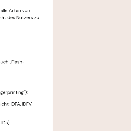
 alle Arten von
rät des Nutzers zu
uch „Flash-
erprinting");
ht: IDFA, IDFV,
IDs);