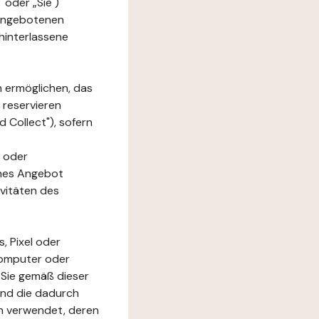
 oder „Sie")
e angebotenen
hinterlassene
n ermöglichen, das
 reservieren
 Collect"), sofern
 oder
ches Angebot
ivitäten des
, Pixel oder
Computer oder
 Sie gemäß dieser
und die dadurch
n verwendet, deren