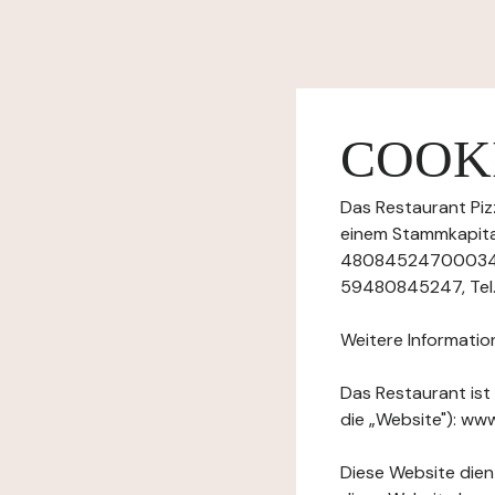
COOKI
Das Restaurant Piz
einem Stammkapita
48084524700034), m
59480845247, Tel.:
Weitere Informatio
Das Restaurant ist
die „Website"): www
Diese Website dient