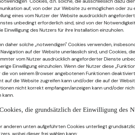
twendigen" Cookies, d.h. solche, die ausschließlich dazu dien
unikation auf, von oder zur Website zu ermöglichen oder zu e
tellung eines vom Nutzer der Website ausdrücklich angeforder
stes unbedingt erforderlich sind, sind von der Notwendigkei
ie Einwilligung des Nutzers für ihre Installation einzuholen.
nn daher solche „notwendigen" Cookies verwenden, insbeson
e Navigation auf der Website unerlässlich sind, und Cookies, die
timmter vom Nutzer ausdrücklich angeforderter Dienste unbed
herige Einwilligung einzuholen. Wenn der Nutzer diese „Funkti
r die von seinem Browser angebotenen Funktionen deaktiviert
cht auf die Website zugreifen kann und/oder die auf der Websi
ationen nicht korrekt empfangen/anzeigen kann und/oder nicht
 kann.
Cookies, die grundsätzlich der Einwilligung des N
 anderen unten aufgeführten Cookies unterliegt grundsätzlic
tzers, wobei dieser frei wählen kann: