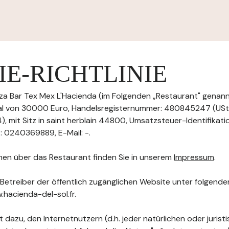
E-RICHTLINIE
za Bar Tex Mex L'Hacienda (im Folgenden „Restaurant" genannt)
l von 30000 Euro, Handelsregisternummer: 480845247 (USt-
it Sitz in saint herblain 44800, Umsatzsteuer-Identifikat
 0240369889, E-Mail: -.
nen über das Restaurant finden Sie in unserem
Impressum
.
 Betreiber der öffentlich zugänglichen Website unter folgend
.hacienda-del-sol.fr.
 dazu, den Internetnutzern (d.h. jeder natürlichen oder jurist