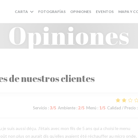
CARTA
FOTOGRAFÍAS
OPINIONES
EVENTOS
MAPA Y 
Opiniones
es de nuestros clientes
Servicio
:
3
/5
Ambiente
:
2
/5
Menú
:
1
/5
Calidad / Precio
:
 je suis aussi déçu. J'étais avec mon fils de 5 ans qui a choisi le menu
goût non plus on aurait dis qu'elles avaient été réchauffer au micro onde.