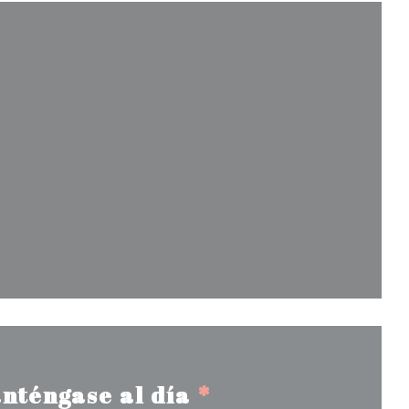
en una nueva ventana))
entana))
nueva ventana))
nténgase al día
*