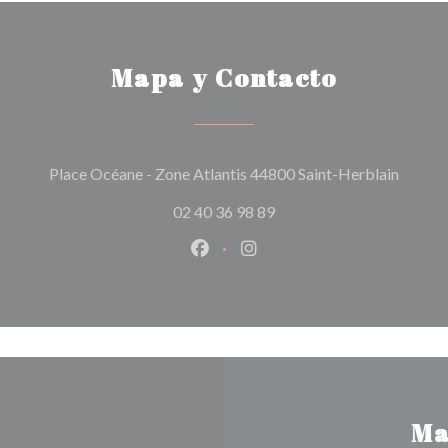
Mapa y Contacto
((abre 
Place Océane - Zone Atlantis 44800 Saint-Herblain
02 40 36 98 89
Facebook ((abre en una nueva v
Instagram ((abre en una 
Ma