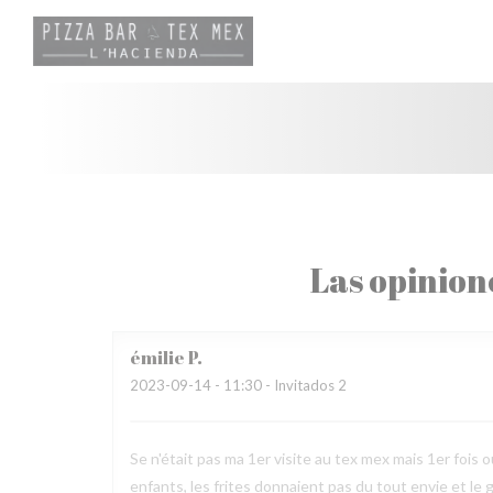
Personalización de sus opciones de cookies
Las opinion
émilie
P
2023-09-14
- 11:30 - Invitados 2
Se n'était pas ma 1er visite au tex mex mais 1er fois ou
enfants, les frites donnaient pas du tout envie et le 