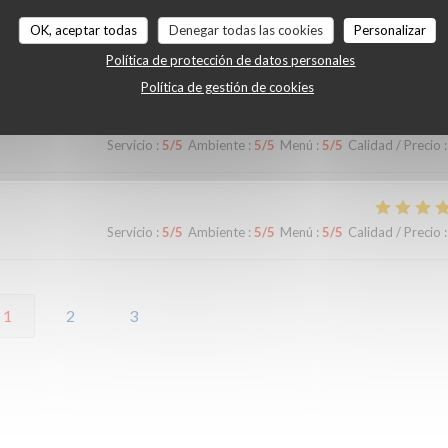
OK, aceptar todas
Denegar todas las cookies
Personalizar
Servicio
:
4
/5
Ambiente
:
3
/5
Menú
:
5
/5
Calidad / Precio
:
Política de protección de datos personales
Política de gestión de cookies
Servicio
:
5
/5
Ambiente
:
5
/5
Menú
:
5
/5
Calidad / Precio
:
Servicio
:
5
/5
Ambiente
:
5
/5
Menú
:
5
/5
Calidad / Precio
:
1
2
3