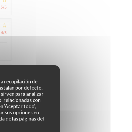
5
/5
4
/5
4
/5
 la recopilación de
nstalan por defecto.
sirven para analizar
o, relacionadas con
n 'Aceptar todo',
ar sus opciones en
da de las páginas del
5
/5