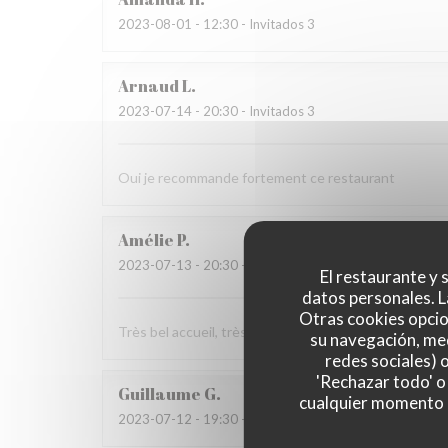
2023-08-01
- 12:30 - Invitados 3
Arnaud
L
2023-07-14
- 20:30 - Invitados 3
Oui je recommande fortement ce restaurant
Amélie
P
2023-07-13
- 20:30 - Invitados 8
El restaurante y s
datos personales. L
Otras cookies opcio
Très bel accueil, très bon ! Merci !
su navegación, med
redes sociales) 
'Rechazar todo' o
Guillaume
G
cualquier momento ha
2023-07-12
- 19:30 - Invitados 5