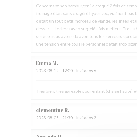
Concernant son hamburger il a croqué 2 fois de temps et 
fromage était sans exagéré hyper sec, vraiment pas 
c'était un tout petit morceau de viande, les frites 
dessert... Leclerc rayon surgelés fais meilleur. Très t
service nous avons dû avoir tous les serveurs qui étai
une tension entre tous le personnel c'était trop bizarr
Emma
M
2023-08-12
- 12:00 - Invitados 6
Très bien, très agréable pour enfant (chaise haute) e
clementine
R
2023-08-05
- 21:30 - Invitados 2
Amanda
H