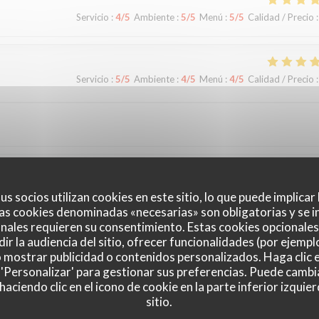
Servicio
:
4
/5
Ambiente
:
5
/5
Menú
:
5
/5
Calidad / Precio
:
Servicio
:
5
/5
Ambiente
:
4
/5
Menú
:
4
/5
Calidad / Precio
:
Servicio
:
5
/5
Ambiente
:
5
/5
Menú
:
5
/5
Calidad / Precio
:
us socios utilizan cookies en este sitio, lo que puede implicar
as cookies denominadas «necesarias» son obligatorias y se i
nales requieren su consentimiento. Estas cookies opcionales 
ir la audiencia del sitio, ofrecer funcionalidades (por ejempl
o mostrar publicidad o contenidos personalizados. Haga clic e
 'Personalizar' para gestionar sus preferencias. Puede cambi
ciendo clic en el icono de cookie en la parte inferior izquier
Servicio
:
5
/5
Ambiente
:
4
/5
Menú
:
4
/5
Calidad / Precio
:
sitio.