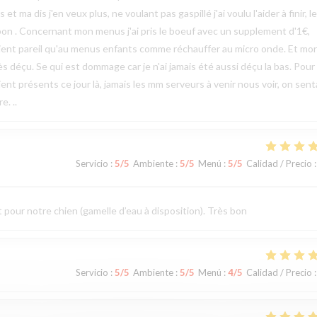
ma dis j'en veux plus, ne voulant pas gaspillé j'ai voulu l'aider à finir, le
bon . Concernant mon menus j'ai pris le boeuf avec un supplement d'1€,
étaient pareil qu'au menus enfants comme réchauffer au micro onde. Et mo
rès déçu. Se qui est dommage car je n'ai jamais été aussi déçu la bas. Pour 
ent présents ce jour là, jamais les mm serveurs à venir nous voir, on sent
e. ..
Servicio
:
5
/5
Ambiente
:
5
/5
Menú
:
5
/5
Calidad / Precio
:
t pour notre chien (gamelle d’eau à disposition). Très bon
Servicio
:
5
/5
Ambiente
:
5
/5
Menú
:
4
/5
Calidad / Precio
: