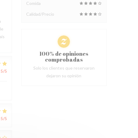
Comida
Calidad/Precio
n
le
ais
100% de opiniones
comprobadas
Solo los clientes que reservaron
5
/5
dejaron su opinión
5
/5