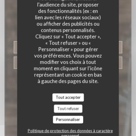
Pizza Bar Tex Mex
l'audience du site, proposer
des fonctionnalités (ex : en
L'Hacienda
lien avec les réseaux sociaux)
ou afficher des publicités ou
& BAR
contenus personnalisés.
|
SAINT-HERBLAIN
Cliquez sur « Tout accepter »,
« Tout refuser » ou «
RÉSERVER
Personnaliser » pour gérer
vos préférences. Vous pouvez
modifier vos choix à tout
VENTE À EMPORTER
moment en cliquant sur l'icône
représentant un cookie en bas
à gauche des pages du site.
Tout accepter
Tout refuser
Personnaliser
Politique de protection des données à caractère
personnel