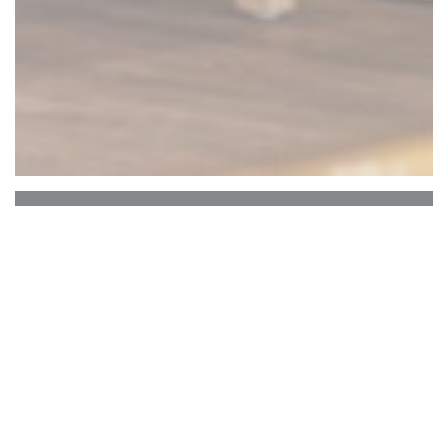
Pizza Bar Tex Mex
L'Hacienda
L'Hacienda Brasserie & Bar à Saint Herblain se