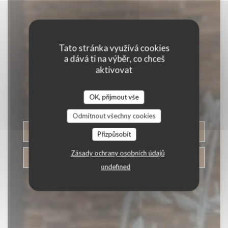
Tato stránka využívá cookies
Pizza Bar Tex Mex
a dává ti na výběr, co chceš
aktivovat
L'Hacienda
OK, přijmout vše
& BAR
|
SAINT-HERBLAIN
Odmítnout všechny cookies
REZERVOVAT STŮL
Přizpůsobit
Zásady ochrany osobních údajů
ODNÉST
undefined