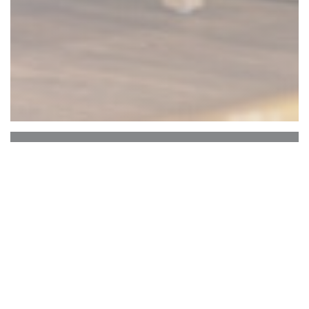
Pizza Bar Tex Mex
L'Hacienda
L'Hacienda Brasserie & Bar à Saint Herblain se