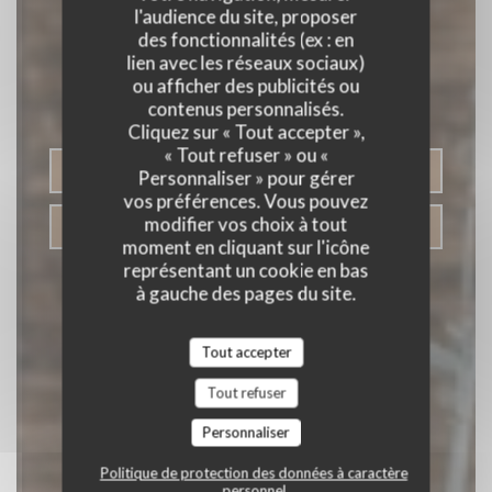
Pizza Bar Tex Mex
l'audience du site, proposer
des fonctionnalités (ex : en
L'Hacienda
lien avec les réseaux sociaux)
ou afficher des publicités ou
& BAR
contenus personnalisés.
|
SAINT-HERBLAIN
Cliquez sur « Tout accepter »,
« Tout refuser » ou «
RÉSERVER
Personnaliser » pour gérer
vos préférences. Vous pouvez
modifier vos choix à tout
VENTE À EMPORTER
moment en cliquant sur l'icône
représentant un cookie en bas
à gauche des pages du site.
Tout accepter
Tout refuser
Personnaliser
Politique de protection des données à caractère
personnel