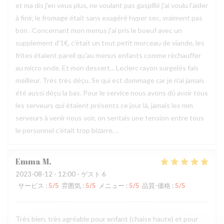
et ma dis j'en veux plus, ne voulant pas gaspillé j'ai voulu l'aider
à finir, le fromage était sans exagéré hyper sec, vraiment pas
bon . Concernant mon menus j'ai pris le boeuf avec un
supplement d'1€, c'était un tout petit morceau de viande, les
frites étaient pareil qu'au menus enfants comme réchauffer
au micro onde. Et mon dessert... Leclerc rayon surgelés fais
meilleur. Très très déçu. Se qui est dommage car je n'ai jamais
été aussi déçu la bas. Pour le service nous avons dû avoir tous
les serveurs qui étaient présents ce jour là, jamais les mm
serveurs à venir nous voir, on sentais une tension entre tous
le personnel c'était trop bizarre. ..
Emma
M
2023-08-12
- 12:00 - ゲスト 6
サービス
:
5
/5
雰囲気
:
5
/5
メニュー
:
5
/5
品質-価格
:
5
/5
Très bien, très agréable pour enfant (chaise haute) et pour