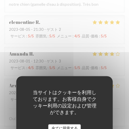
notre chien (gamelle d’eau à disposition). Très bon
clementine
R
2023-08-05
- 21:30 - ゲスト 2
サービス
:
5
/5
雰囲気
:
5
/5
メニュー
:
4
/5
品質-価格
:
5
/5
Amanda
H
2023-08-01
- 12:30 - ゲスト 3
サービス
:
4
/5
雰囲気
:
5
/5
メニュー
:
5
/5
品質-価格
:
5
/5
Arnaud
L
当サイトはクッキーを利用し
2023-07-14
- 20:30 - ゲスト 3
ております。お客様自身でク
サービス
:
5
/5
雰囲気
:
4
/5
メニュー
:
4
/5
品質-価格
:
4
/5
ッキー利用の設定および管理
ができます。
Oui je recommande fortement ce restaurant
全てに同意する