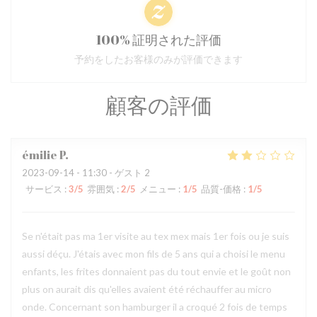
100% 証明された評価
予約をしたお客様のみが評価できます
顧客の評価
émilie
P
2023-09-14
- 11:30 - ゲスト 2
サービス
:
3
/5
雰囲気
:
2
/5
メニュー
:
1
/5
品質-価格
:
1
/5
Se n'était pas ma 1er visite au tex mex mais 1er fois ou je suis
aussi déçu. J'étais avec mon fils de 5 ans qui a choisi le menu
enfants, les frites donnaient pas du tout envie et le goût non
plus on aurait dis qu'elles avaient été réchauffer au micro
onde. Concernant son hamburger il a croqué 2 fois de temps