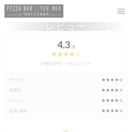
クッキー利用の管理について
レビュー
4.3
/5
評価の平均 —
592 レビュー
サービス
雰囲気
メニュー
品質-価格