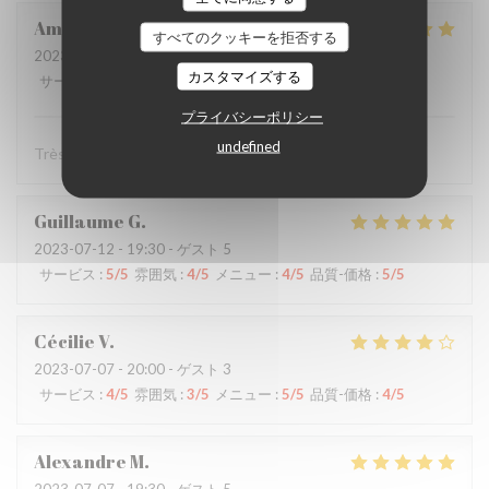
Amélie
P
すべてのクッキーを拒否する
2023-07-13
- 20:30 - ゲスト 8
カスタマイズする
サービス
:
5
/5
雰囲気
:
5
/5
メニュー
:
5
/5
品質-価格
:
4
/5
プライバシーポリシー
undefined
Très bel accueil, très bon ! Merci !
Guillaume
G
2023-07-12
- 19:30 - ゲスト 5
サービス
:
5
/5
雰囲気
:
4
/5
メニュー
:
4
/5
品質-価格
:
5
/5
Cécilie
V
2023-07-07
- 20:00 - ゲスト 3
サービス
:
4
/5
雰囲気
:
3
/5
メニュー
:
5
/5
品質-価格
:
4
/5
Alexandre
M