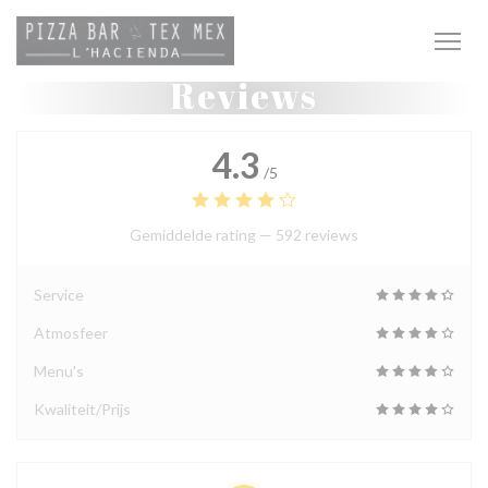
Cookies beheer paneel
Reviews
4.3
/5
Gemiddelde rating —
592 reviews
Service
Atmosfeer
Menu's
Kwaliteit/Prijs