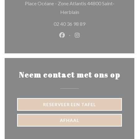
Place Océane - Zone Atlantis 44800 Saint-
((opent in een nieuw venster)
Herblain
02 40 36 98 89
Facebook ((opent in een nieuw 
Instagram ((opent in een 
Neem contact met ons op
RESERVEER EEN TAFEL
AFHAAL