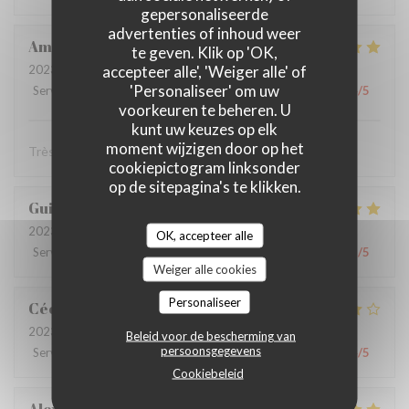
gepersonaliseerde
advertenties of inhoud weer
Amélie
P
te geven. Klik op 'OK,
accepteer alle', 'Weiger alle' of
2023-07-13
- 20:30 - Gasten 8
'Personaliseer' om uw
Service
:
5
/5
Atmosfeer
:
5
/5
Keuken
:
5
/5
Kwaliteit / Prijs
:
4
/5
voorkeuren te beheren. U
kunt uw keuzes op elk
moment wijzigen door op het
Très bel accueil, très bon ! Merci !
cookiepictogram linksonder
op de sitepagina's te klikken.
Guillaume
G
2023-07-12
- 19:30 - Gasten 5
OK, accepteer alle
Service
:
5
/5
Atmosfeer
:
4
/5
Keuken
:
4
/5
Kwaliteit / Prijs
:
5
/5
Weiger alle cookies
Personaliseer
Cécilie
V
2023-07-07
- 20:00 - Gasten 3
Beleid voor de bescherming van
persoonsgegevens
Service
:
4
/5
Atmosfeer
:
3
/5
Keuken
:
5
/5
Kwaliteit / Prijs
:
4
/5
Cookiebeleid