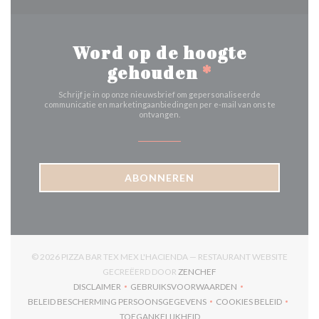
Word op de hoogte
gehouden
*
Schrijf je in op onze nieuwsbrief om gepersonaliseerde
communicatie en marketingaanbiedingen per e-mail van ons te
ontvangen.
ABONNEREN
© 2026 PIZZA BAR TEX MEX L'HACIENDA — RESTAURANT WEBSITE
((OPENT IN EEN NIEUW V
GECREËERD DOOR
ZENCHEF
DISCLAIMER
GEBRUIKSVOORWAARDEN
((OPENT IN EEN NIEUW VENSTER))
((OPENT IN EEN NIEUW VENSTER)
BELEID BESCHERMING PERSOONSGEGEVENS
COOKIES BELEID
((OPENT IN EEN NIEUW VENSTER))
((OPENT IN EEN
TOEGANKELIJKHEID