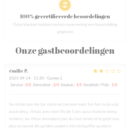
100% gecertificeerde beoordelingen
Onze klanten hebben na hun reservering een beoordeling
gegeven
Onze gastbeoordelingen
émilie
P
2023-09-14
- 11:30 - Gasten 2
Service
:
3
/5
Atmosfeer
:
2
/5
Keuken
:
1
/5
Kwaliteit / Prijs
:
1
/5
Se n'était pas ma 1er visite au tex mex mais 1er fois ou je suis
aussi déçu. J'étais avec mon fils de 5 ans qui a choisi le menu
enfants, les frites donnaient pas du tout envie et le goût non
plus on aurait dis qu'elles avaient été réchauffer au micro