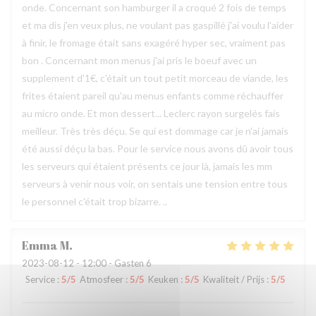
onde. Concernant son hamburger il a croqué 2 fois de temps
et ma dis j'en veux plus, ne voulant pas gaspillé j'ai voulu l'aider
à finir, le fromage était sans exagéré hyper sec, vraiment pas
bon . Concernant mon menus j'ai pris le boeuf avec un
supplement d'1€, c'était un tout petit morceau de viande, les
frites étaient pareil qu'au menus enfants comme réchauffer
au micro onde. Et mon dessert... Leclerc rayon surgelés fais
meilleur. Très très déçu. Se qui est dommage car je n'ai jamais
été aussi déçu la bas. Pour le service nous avons dû avoir tous
les serveurs qui étaient présents ce jour là, jamais les mm
serveurs à venir nous voir, on sentais une tension entre tous
le personnel c'était trop bizarre. ..
Emma
M
2023-08-12
- 12:00 - Gasten 6
Service
:
5
/5
Atmosfeer
:
5
/5
Keuken
:
5
/5
Kwaliteit / Prijs
:
5
/5