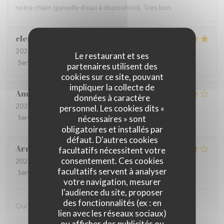
notre chien (gamelle d’eau à disposition). Très bon
clementine
R
2023-08-05
- 21:30 - Couverts 2
Le restaurant et ses
Service
:
5
/5
Ambiance
:
5
/5
Cuisine
:
4
/5
Qualité / Prix
:
5
/5
partenaires utilisent des
cookies sur ce site, pouvant
impliquer la collecte de
Amanda
H
données à caractère
2023-08-01
- 12:30 - Couverts 3
personnel. Les cookies dits «
nécessaires » sont
Service
:
4
/5
Ambiance
:
5
/5
Cuisine
:
5
/5
Qualité / Prix
:
5
/5
obligatoires et installés par
défaut. D'autres cookies
Arnaud
L
facultatifs nécessitent votre
consentement. Ces cookies
2023-07-14
- 20:30 - Couverts 3
facultatifs servent à analyser
Service
:
5
/5
Ambiance
:
4
/5
Cuisine
:
4
/5
Qualité / Prix
:
4
/5
votre navigation, mesurer
l'audience du site, proposer
des fonctionnalités (ex : en
Oui je recommande fortement ce restaurant
lien avec les réseaux sociaux)
ou afficher des publicités ou