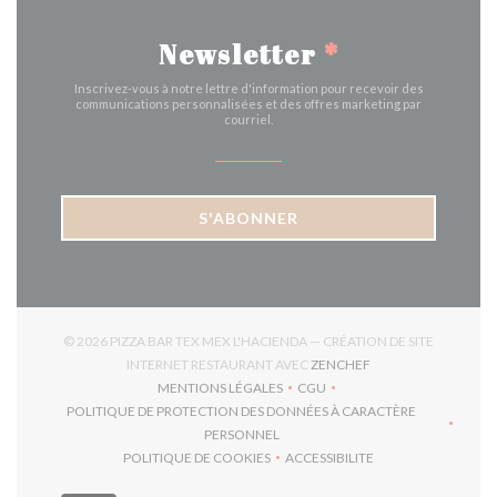
Newsletter
*
Inscrivez-vous à notre lettre d'information pour recevoir des
communications personnalisées et des offres marketing par
courriel.
S'ABONNER
© 2026 PIZZA BAR TEX MEX L'HACIENDA — CRÉATION DE SITE
((OUVRE UNE NOUVE
INTERNET RESTAURANT AVEC
ZENCHEF
MENTIONS LÉGALES
CGU
((OUVRE UNE NOUVELLE FENÊTRE))
((OUVRE UNE NOUVELLE FEN
POLITIQUE DE PROTECTION DES DONNÉES À CARACTÈRE
((OUVRE UNE NOUVELLE FENÊTRE))
PERSONNEL
POLITIQUE DE COOKIES
ACCESSIBILITE
((OUVRE UNE NOUVELLE FENÊTRE))
((OUVRE UNE NOUVELLE F