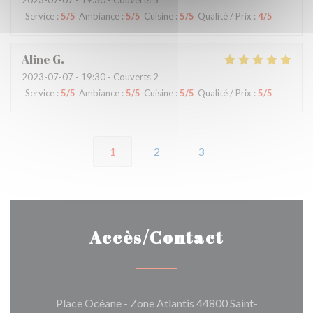
2023-07-07
- 19:30 - Couverts 5
Service
:
5
/5
Ambiance
:
5
/5
Cuisine
:
5
/5
Qualité / Prix
:
4
/5
Aline
G
2023-07-07
- 19:30 - Couverts 2
Service
:
5
/5
Ambiance
:
5
/5
Cuisine
:
5
/5
Qualité / Prix
:
5
/5
1
2
3
Accès/Contact
Place Océane - Zone Atlantis 44800 Saint-