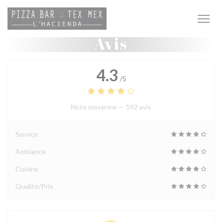
Personnalisation de vos choix en matière de cookies
Avis
4.3
/5
Note moyenne —
592 avis
Service
Ambiance
Cuisine
Qualité/Prix