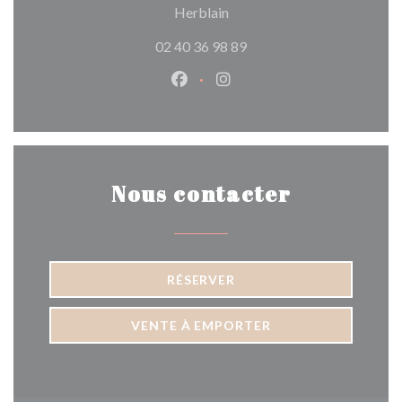
((ouvre une nouvelle fenêtre)
Herblain
02 40 36 98 89
Facebook ((ouvre une nouvelle 
Instagram ((ouvre une nou
Nous contacter
RÉSERVER
VENTE À EMPORTER