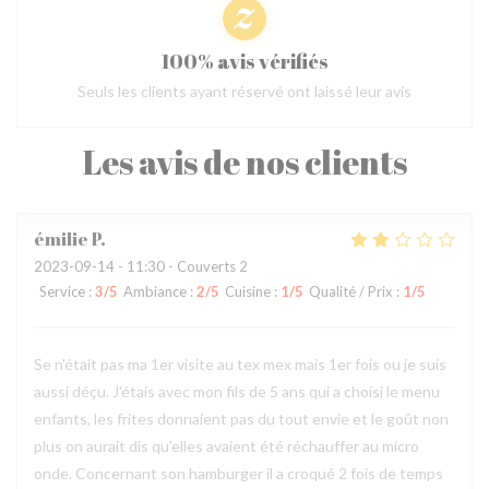
100% avis vérifiés
Seuls les clients ayant réservé ont laissé leur avis
Les avis de nos clients
émilie
P
2023-09-14
- 11:30 - Couverts 2
Service
:
3
/5
Ambiance
:
2
/5
Cuisine
:
1
/5
Qualité / Prix
:
1
/5
Se n'était pas ma 1er visite au tex mex mais 1er fois ou je suis
aussi déçu. J'étais avec mon fils de 5 ans qui a choisi le menu
enfants, les frites donnaient pas du tout envie et le goût non
plus on aurait dis qu'elles avaient été réchauffer au micro
onde. Concernant son hamburger il a croqué 2 fois de temps