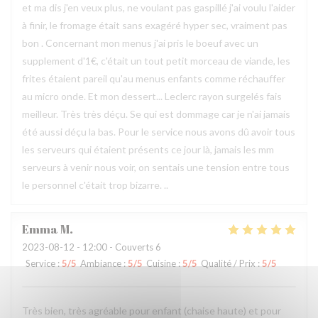
et ma dis j'en veux plus, ne voulant pas gaspillé j'ai voulu l'aider
à finir, le fromage était sans exagéré hyper sec, vraiment pas
bon . Concernant mon menus j'ai pris le boeuf avec un
supplement d'1€, c'était un tout petit morceau de viande, les
frites étaient pareil qu'au menus enfants comme réchauffer
au micro onde. Et mon dessert... Leclerc rayon surgelés fais
meilleur. Très très déçu. Se qui est dommage car je n'ai jamais
été aussi déçu la bas. Pour le service nous avons dû avoir tous
les serveurs qui étaient présents ce jour là, jamais les mm
serveurs à venir nous voir, on sentais une tension entre tous
le personnel c'était trop bizarre. ..
Emma
M
2023-08-12
- 12:00 - Couverts 6
Service
:
5
/5
Ambiance
:
5
/5
Cuisine
:
5
/5
Qualité / Prix
:
5
/5
Très bien, très agréable pour enfant (chaise haute) et pour