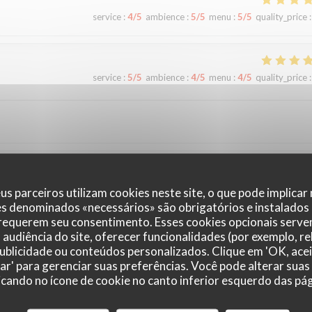
service
:
4
/5
ambience
:
5
/5
menu
:
5
/5
quality_price
:
service
:
5
/5
ambience
:
4
/5
menu
:
4
/5
quality_price
:
service
:
5
/5
ambience
:
5
/5
menu
:
5
/5
quality_price
:
us parceiros utilizam cookies neste site, o que pode implicar
es denominados «necessários» são obrigatórios e instalados
 requerem seu consentimento. Esses cookies opcionais servem
audiência do site, oferecer funcionalidades (por exemplo, r
 publicidade ou conteúdos personalizados. Clique em 'OK, acei
zar' para gerenciar suas preferências. Você pode alterar suas
cando no ícone de cookie no canto inferior esquerdo das pági
service
:
5
/5
ambience
:
4
/5
menu
:
4
/5
quality_price
: