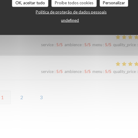
OK, aceitar tudo
Proíbe todos cookies
Personalizar
Política de proteção de dados pessoais
service
:
4
/5
ambience
:
3
/5
menu
:
5
/5
quality_price
:
undefined
service
:
5
/5
ambience
:
5
/5
menu
:
5
/5
quality_price
:
service
:
5
/5
ambience
:
5
/5
menu
:
5
/5
quality_price
:
1
2
3