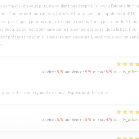
ma dis j'en veux plus, ne voulant pas gaspillé j'ai voulu l'aider à finir, le
bon . Concernant mon menus j'ai pris le boeuf avec un supplement d'1€,
étaient pareil qu'au menus enfants comme réchauffer au micro onde. Et mo
rès déçu. Se qui est dommage car je n'ai jamais été aussi déçu la bas. Pour 
ent présents ce jour là, jamais les mm serveurs à venir nous voir, on sent
e. ..
service
:
5
/5
ambience
:
5
/5
menu
:
5
/5
quality_price
:
t pour notre chien (gamelle d’eau à disposition). Très bon
service
:
5
/5
ambience
:
5
/5
menu
:
4
/5
quality_price
: