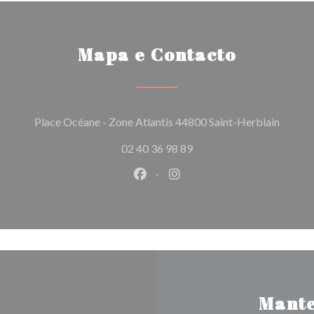
Mapa e Contacto
((abre 
Place Océane - Zone Atlantis 44800 Saint-Herblain
02 40 36 98 89
Facebook ((abre numa nova jane
Instagram ((abre numa nov
Mante