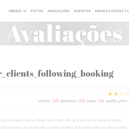
MENUS
FOTOS
AVALIAÇÕES
EVENTOS
MAPA E CONTACT
Avaliações
_clients_following_booking
service
:
3
/5
ambience
:
2
/5
menu
:
1
/5
quality_price
:
 je suis aussi déçu. J'étais avec mon fils de 5 ans qui a choisi le menu
goût non plus on aurait dis qu'elles avaient été réchauffer au micro onde.