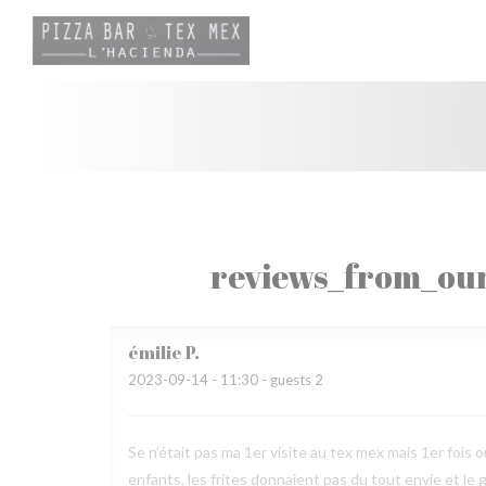
Painel de Gerenciamento de Cookies
reviews_from_our
émilie
P
2023-09-14
- 11:30 - guests 2
Se n'était pas ma 1er visite au tex mex mais 1er fois ou
enfants, les frites donnaient pas du tout envie et le 