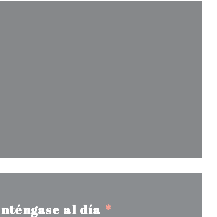
en una nueva ventana))
entana))
nueva ventana))
nténgase al día
*