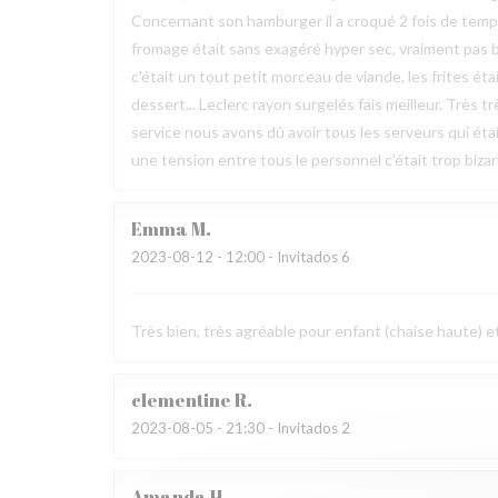
Concernant son hamburger il a croqué 2 fois de temps et 
fromage était sans exagéré hyper sec, vraiment pas 
c'était un tout petit morceau de viande, les frites 
dessert... Leclerc rayon surgelés fais meilleur. Très t
service nous avons dû avoir tous les serveurs qui étai
une tension entre tous le personnel c'était trop bizarr
Emma
M
2023-08-12
- 12:00 - Invitados 6
Très bien, très agréable pour enfant (chaise haute) e
clementine
R
2023-08-05
- 21:30 - Invitados 2
Amanda
H