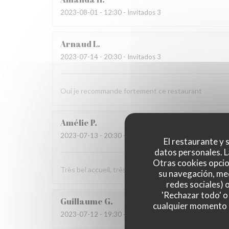
2023-08-01
- 12:30 - Invitados 3
Arnaud
L
2023-07-14
- 20:30 - Invitados 3
Oui je recommande fortement ce restaurant
Amélie
P
2023-07-13
- 20:30 - Invitados 8
El restaurante y s
datos personales. L
Otras cookies opcio
Très bel accueil, très bon ! Merci !
su navegación, med
redes sociales) 
'Rechazar todo' o
Guillaume
G
cualquier momento ha
2023-07-12
- 19:30 - Invitados 5