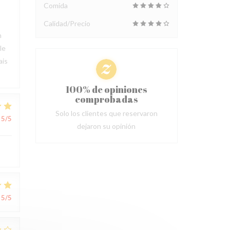
Comida
Calidad/Precio
n
le
ais
100% de opiniones
comprobadas
Solo los clientes que reservaron
5
/5
dejaron su opinión
5
/5