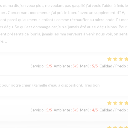
ma dis j'en veux plus, ne voulant pas gaspillé j'ai voulu l'aider à finir, le
bon . Concernant mon menus j'ai pris le boeuf avec un supplement d'1€,
étaient pareil qu'au menus enfants comme réchauffer au micro onde. Et mo
rès déçu. Se qui est dommage car je n'ai jamais été aussi déçu la bas. Pour 
ent présents ce jour là, jamais les mm serveurs à venir nous voir, on sent
e. ..
Servicio
:
5
/5
Ambiente
:
5
/5
Menú
:
5
/5
Calidad / Precio
:
t pour notre chien (gamelle d’eau à disposition). Très bon
Servicio
:
5
/5
Ambiente
:
5
/5
Menú
:
4
/5
Calidad / Precio
: