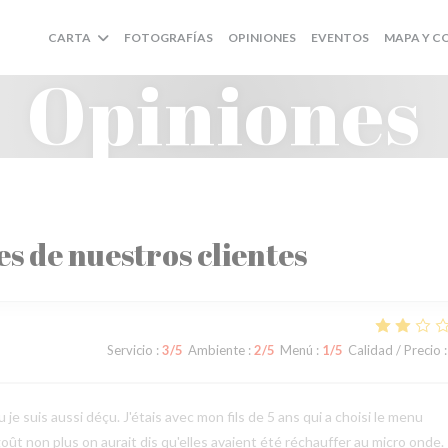
CARTA
FOTOGRAFÍAS
OPINIONES
EVENTOS
MAPA Y 
Opiniones
es de nuestros clientes
Servicio
:
3
/5
Ambiente
:
2
/5
Menú
:
1
/5
Calidad / Precio
:
 je suis aussi déçu. J'étais avec mon fils de 5 ans qui a choisi le menu
goût non plus on aurait dis qu'elles avaient été réchauffer au micro onde.