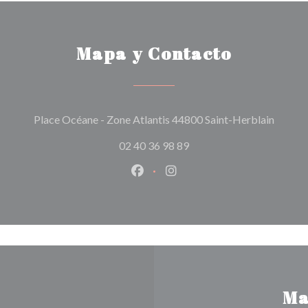
Mapa y Contacto
((abre 
Place Océane - Zone Atlantis 44800 Saint-Herblain
02 40 36 98 89
Facebook ((abre en una nueva v
Instagram ((abre en una 
Ma