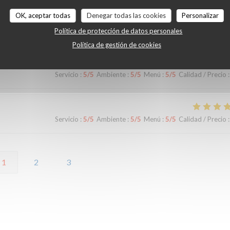
OK, aceptar todas
Denegar todas las cookies
Personalizar
Servicio
:
4
/5
Ambiente
:
3
/5
Menú
:
5
/5
Calidad / Precio
:
Política de protección de datos personales
Política de gestión de cookies
Servicio
:
5
/5
Ambiente
:
5
/5
Menú
:
5
/5
Calidad / Precio
:
Servicio
:
5
/5
Ambiente
:
5
/5
Menú
:
5
/5
Calidad / Precio
:
1
2
3