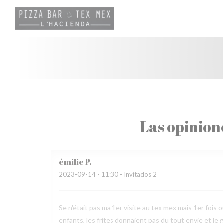
Personalización de sus opciones de cookies
Las opinion
émilie
P
2023-09-14
- 11:30 - Invitados 2
Se n'était pas ma 1er visite au tex mex mais 1er fois ou
enfants, les frites donnaient pas du tout envie et le 