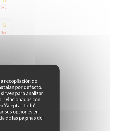
5
/5
4
/5
4
/5
 la recopilación de
nstalan por defecto.
sirven para analizar
o, relacionadas con
n 'Aceptar todo',
ar sus opciones en
da de las páginas del
5
/5