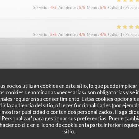
Servicio
:
4
/5
Ambiente
:
5
/5
Menú
:
5
/5
Calidad / Precio
:
Servicio
:
5
/5
Ambiente
:
4
/5
Menú
:
4
/5
Calidad / Precio
:
Servicio
:
5
/5
Ambiente
:
5
/5
Menú
:
5
/5
Calidad / Precio
:
us socios utilizan cookies en este sitio, lo que puede implicar
as cookies denominadas «necesarias» son obligatorias y se i
nales requieren su consentimiento. Estas cookies opcionales 
ir la audiencia del sitio, ofrecer funcionalidades (por ejempl
o mostrar publicidad o contenidos personalizados. Haga clic e
 'Personalizar' para gestionar sus preferencias. Puede cambi
ciendo clic en el icono de cookie en la parte inferior izquier
Servicio
:
5
/5
Ambiente
:
4
/5
Menú
:
4
/5
Calidad / Precio
:
sitio.