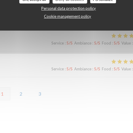
Personal data protection policy
Cookie management policy
Service
:
4
/5
Ambiance
:
3
/5
Food
:
5
/5
Value
:
Service
:
5
/5
Ambiance
:
5
/5
Food
:
5
/5
Value
:
Service
:
5
/5
Ambiance
:
5
/5
Food
:
5
/5
Value
:
1
2
3