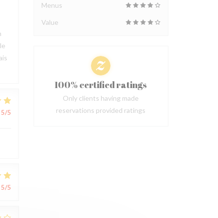
Menus
Value
n
le
ais
100% certified ratings
Only clients having made
reservations provided ratings
5
/5
5
/5