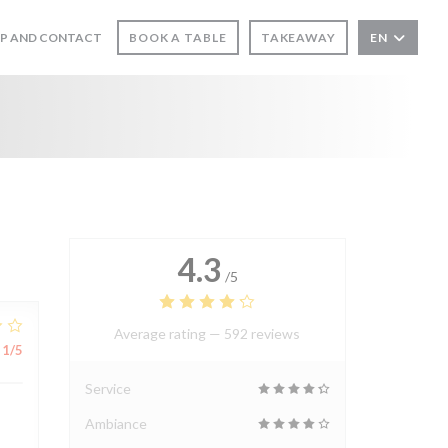
P AND CONTACT
BOOK A TABLE
TAKEAWAY
EN
4.3
/5
Average rating —
592 reviews
1
/5
Service
Ambiance