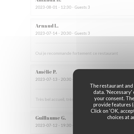
2023-08-01
- 12:30 - Guests 3
Arnaud
L
2023-07-14
- 20:30 - Guests 3
Oui je recommande fortement ce restaurant
Amélie
P
2023-07-13
- 20:30 - Guests 8
The restaurant and i
data. 'Necessary' 
your consent. The
Très bel accueil, très bon ! Merci !
provide features (
Click on 'OK, accept
choices at a
Guillaume
G
2023-07-12
- 19:30 - Guests 5