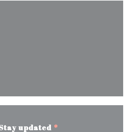
 in a new window))
ow))
ew window))
Stay updated
*