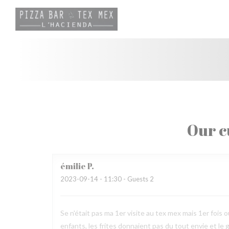
Personalizing your cookie choices
Our c
émilie
P
2023-09-14
- 11:30 - Guests 2
Se n'était pas ma 1er visite au tex mex mais 1er fois ou
enfants, les frites donnaient pas du tout envie et le 