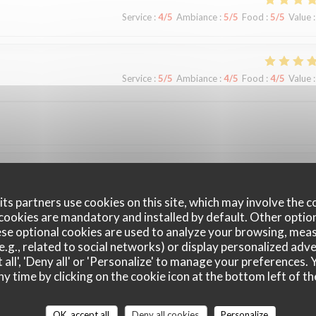
Service
:
4
/5
Ambiance
:
5
/5
Food
:
5
/5
Value
:
Service
:
5
/5
Ambiance
:
4
/5
Food
:
4
/5
Value
:
Service
:
5
/5
Ambiance
:
5
/5
Food
:
5
/5
Value
:
ts partners use cookies on this site, which may involve the c
cookies are mandatory and installed by default. Other optio
se optional cookies are used to analyze your browsing, meas
e.g., related to social networks) or display personalized adve
 all', 'Deny all' or 'Personalize' to manage your preferences
ny time by clicking on the cookie icon at the bottom left of th
Service
:
5
/5
Ambiance
:
4
/5
Food
:
4
/5
Value
:
OK, accept all
Deny all cookies
Personalize