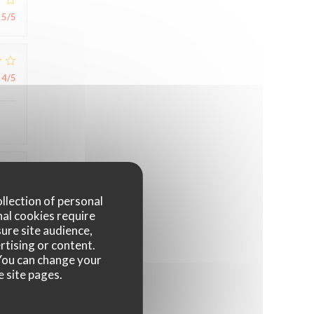
5
/5
4
/5
4
/5
ollection of personal
nal cookies require
ure site audience,
rtising or content.
. You can change your
e site pages.
5
/5