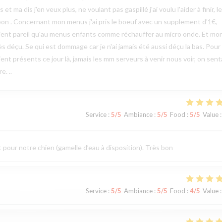
ma dis j'en veux plus, ne voulant pas gaspillé j'ai voulu l'aider à finir, le
bon . Concernant mon menus j'ai pris le boeuf avec un supplement d'1€,
étaient pareil qu'au menus enfants comme réchauffer au micro onde. Et mo
rès déçu. Se qui est dommage car je n'ai jamais été aussi déçu la bas. Pour 
ent présents ce jour là, jamais les mm serveurs à venir nous voir, on sent
e. ..
Service
:
5
/5
Ambiance
:
5
/5
Food
:
5
/5
Value
:
t pour notre chien (gamelle d’eau à disposition). Très bon
Service
:
5
/5
Ambiance
:
5
/5
Food
:
4
/5
Value
: