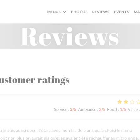
MENUS
PHOTOS
REVIEWS
EVENTS
MA
Reviews
ustomer ratings
Service
:
3
/5
Ambiance
:
2
/5
Food
:
1
/5
Value
:
 je suis aussi déçu. J'étais avec mon fils de 5 ans qui a choisi le menu
goût non plus on aurait dis qu'elles avaient été réchauffer au micro onde.