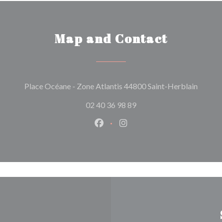
Map and Contact
((opens
Place Océane - Zone Atlantis 44800 Saint-Herblain
02 40 36 98 89
Facebook ((opens in a new wind
Instagram ((opens in a n