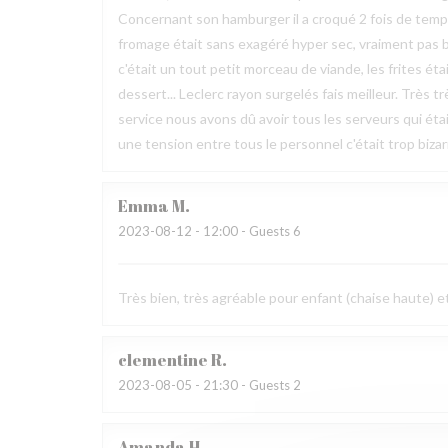
Concernant son hamburger il a croqué 2 fois de temps et 
fromage était sans exagéré hyper sec, vraiment pas 
c'était un tout petit morceau de viande, les frites 
dessert... Leclerc rayon surgelés fais meilleur. Très t
service nous avons dû avoir tous les serveurs qui étai
une tension entre tous le personnel c'était trop bizarr
Emma
M
2023-08-12
- 12:00 - Guests 6
Très bien, très agréable pour enfant (chaise haute) e
clementine
R
2023-08-05
- 21:30 - Guests 2
Amanda
H