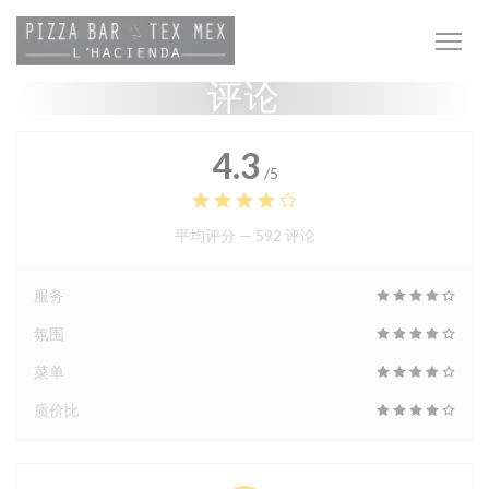
Cookie管理面板
评论
4.3
/5
平均评分 —
592 评论
服务
氛围
菜单
质价比