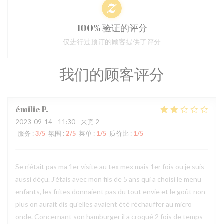
100% 验证的评分
仅进行过预订的顾客提供了评分
我们的顾客评分
émilie
P
2023-09-14
- 11:30 - 来宾 2
服务
:
3
/5
氛围
:
2
/5
菜单
:
1
/5
质价比
:
1
/5
Se n'était pas ma 1er visite au tex mex mais 1er fois ou je suis
aussi déçu. J'étais avec mon fils de 5 ans qui a choisi le menu
enfants, les frites donnaient pas du tout envie et le goût non
plus on aurait dis qu'elles avaient été réchauffer au micro
onde. Concernant son hamburger il a croqué 2 fois de temps