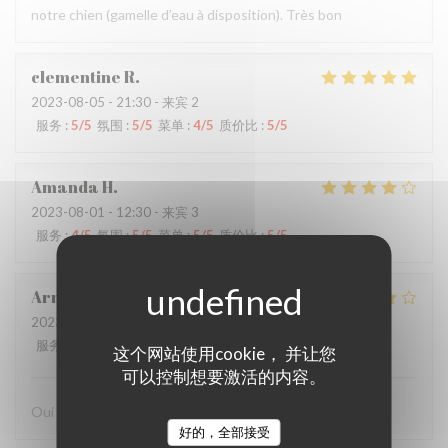
notre chien (gamelle d’eau à disposition). Très bon
clementine
R
2023-08-05
- 21:30 - 来宾 2
服务
:
5
/5
氛围
:
5
/5
菜单
:
4
/5
质价比
:
5
/5
Amanda
H
2023-08-01
- 12:30 - 来宾 3
服务
:
4
/5
氛围
:
5
/5
菜单
:
5
/5
质价比
:
5
/5
Arnaud
L
2023-07-14
- 20:30 - 来宾 3
服务
:
5
/5
氛围
:
4
/5
菜单
:
4
/5
质价比
:
4
/5
这个网站使用cookie， 并让您
可以控制想要激活的内容。
Oui je recommande fortement ce restaurant
好的，全部接受