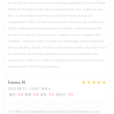
et ma dis j'en veux plus, ne voulant pas gaspillé j'ai voulu l'aider
à finir, le fromage était sans exagéré hyper sec, vraiment pas
bon . Concernant mon menus j'ai pris le boeuf avec un
supplement d'1€, c'était un tout petit morceau de viande, les
frites étaient pareil qu'au menus enfants comme réchauffer
au micro onde. Et mon dessert... Leclerc rayon surgelés fais
meilleur. Très très déçu. Se qui est dommage car je n'ai jamais
été aussi déçu la bas. Pour le service nous avons dû avoir tous
les serveurs qui étaient présents ce jour là, jamais les mm
serveurs à venir nous voir, on sentais une tension entre tous
le personnel c'était trop bizarre. ..
Emma
M
2023-08-12
- 12:00 - 来宾 6
服务
:
5
/5
氛围
:
5
/5
菜单
:
5
/5
质价比
:
5
/5
Très bien, très agréable pour enfant (chaise haute) et pour